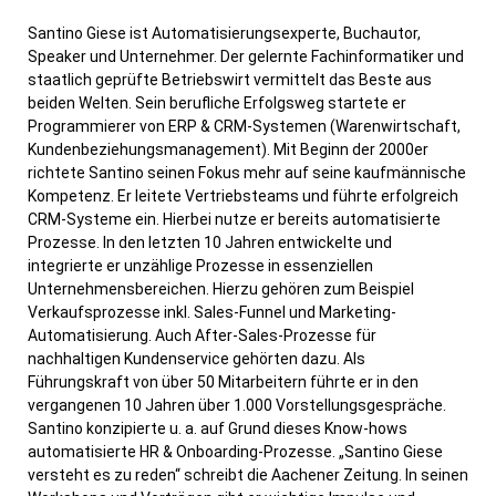
Santino Giese ist Automatisierungsexperte, Buchautor,
Speaker und Unternehmer. Der gelernte Fachinformatiker und
staatlich geprüfte Betriebswirt vermittelt das Beste aus
beiden Welten. Sein berufliche Erfolgsweg startete er
Programmierer von ERP & CRM-Systemen (Warenwirtschaft,
Kundenbeziehungsmanagement). Mit Beginn der 2000er
richtete Santino seinen Fokus mehr auf seine kaufmännische
Kompetenz. Er leitete Vertriebsteams und führte erfolgreich
CRM-Systeme ein. Hierbei nutze er bereits automatisierte
Prozesse. In den letzten 10 Jahren entwickelte und
integrierte er unzählige Prozesse in essenziellen
Unternehmensbereichen. Hierzu gehören zum Beispiel
Verkaufsprozesse inkl. Sales-Funnel und Marketing-
Automatisierung. Auch After-Sales-Prozesse für
nachhaltigen Kundenservice gehörten dazu. Als
Führungskraft von über 50 Mitarbeitern führte er in den
vergangenen 10 Jahren über 1.000 Vorstellungsgespräche.
Santino konzipierte u. a. auf Grund dieses Know-hows
automatisierte HR & Onboarding-Prozesse. „Santino Giese
versteht es zu reden“ schreibt die Aachener Zeitung. In seinen