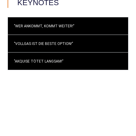
KEYNOTES
"WER ANKOMMT, KOMMT WEITER!"
"VOLLGAS IST DIE BESTE OPTION!"
"AKQUISE TÖTET LANGSAM!"
»PERSONALITY SELLING –