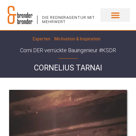
DIE REDNERAGENTUR MIT
MEHRWERT
UNSERE EXPERTEN
Experten
»
Motivation & Inspiration
»
Corni DER verrückte Bauingenieur #KSDR
CORNELIUS TARNAI